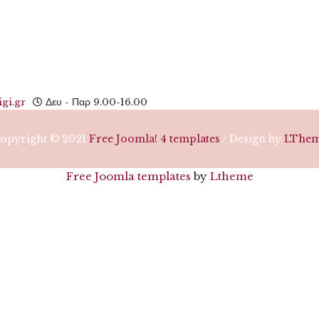
Υποβολή
gi.gr
Δευ - Παρ 9.00-16.00
opyright © 2021
Free Joomla! 4 templates
/ Design by
LThe
Free Joomla templates
by
Ltheme