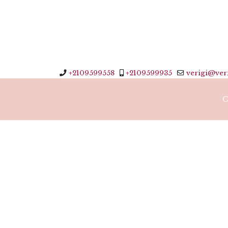
+2109599558
+2109599935
verigi@veri
C